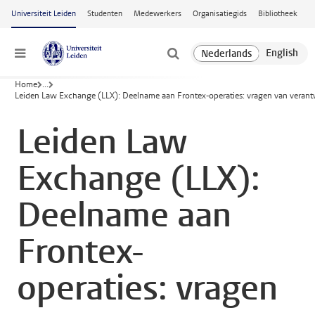
Ga naar hoofdinhoud
Universiteit Leiden
Studenten
Medewerkers
Organisatiegids
Bibliotheek
Menu
Home
...
Leiden Law Exchange (LLX): Deelname aan Frontex-operaties: vragen van verant
Leiden Law
Exchange (LLX):
Deelname aan
Frontex-
operaties: vragen