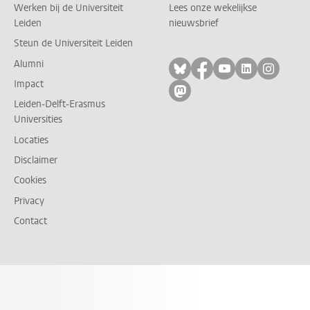
Werken bij de Universiteit
Lees onze wekelijkse
Leiden
nieuwsbrief
Steun de Universiteit Leiden
Alumni
Volg ons op bluesky
Volg ons op facebo
Volg ons op yo
Volg ons op
Volg on
Impact
Volg ons op mastodon
Leiden-Delft-Erasmus
Universities
Locaties
Disclaimer
Cookies
Privacy
Contact