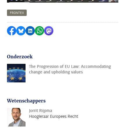
FRONTEX
Delen op Facebook
Delen via Bluesky
Delen op LinkedIn
Delen via WhatsApp
Delen via Mastodon
Onderzoek
The Progression of EU Law: Accommodating
change and upholding values
Wetenschappers
Jorrit Rijpma
Hoogleraar Europees Recht