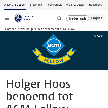
Ga naar hoofdinhoud
Universiteit Leiden
Studenten
Medewerkers
Organisatiegids
Bibliotheek
Menu
Home
Nieuws
Holger Hoos benoemd tot ACM Fellow
© ACM
Holger Hoos
benoemd tot