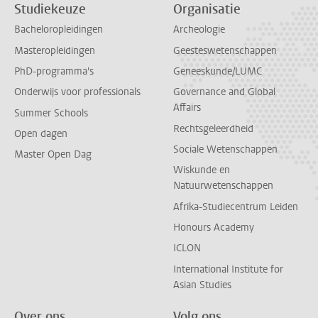
Studiekeuze
Organisatie
Bacheloropleidingen
Archeologie
Masteropleidingen
Geesteswetenschappen
PhD-programma's
Geneeskunde/LUMC
Onderwijs voor professionals
Governance and Global
Affairs
Summer Schools
Rechtsgeleerdheid
Open dagen
Sociale Wetenschappen
Master Open Dag
Wiskunde en
Natuurwetenschappen
Afrika-Studiecentrum Leiden
Honours Academy
ICLON
International Institute for
Asian Studies
Over ons
Volg ons