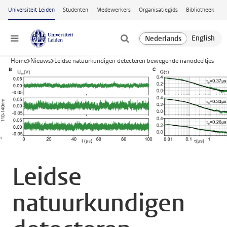
Ga naar hoofdinhoud
Universiteit Leiden
Studenten
Medewerkers
Organisatiegids
Bibliotheek
Menu
Home
Nieuws
Leidse natuurkundigen detecteren bewegende nanodeeltjes
Leidse
natuurkundigen