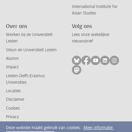
International Institute for
Asian Studies
Over ons
Volg ons
Werken bij de Universiteit
Lees onze wekelijkse
Leiden
nieuwsbrief
Steun de Universiteit Leiden
Alumni
Volg ons op bluesky
Volg ons op facebo
Volg ons op yo
Volg ons op
Volg on
Impact
Volg ons op mastodon
Leiden-Delft-Erasmus
Universities
Locaties
Disclaimer
Cookies
Privacy
Contact
Deze website maakt gebruik van cookies.
Meer informatie.