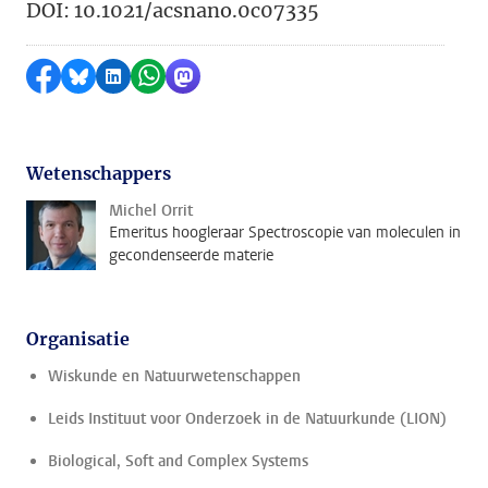
DOI: 10.1021/acsnano.0c07335
Delen op Facebook
Delen via Bluesky
Delen op LinkedIn
Delen via WhatsApp
Delen via Mastodon
Wetenschappers
Michel Orrit
Emeritus hoogleraar Spectroscopie van moleculen in
gecondenseerde materie
Organisatie
Wiskunde en Natuurwetenschappen
Leids Instituut voor Onderzoek in de Natuurkunde (LION)
Biological, Soft and Complex Systems