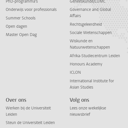
PhD-programma's
Geneeskunde/LUMC
Onderwijs voor professionals
Governance and Global
Affairs
Summer Schools
Rechtsgeleerdheid
Open dagen
Sociale Wetenschappen
Master Open Dag
Wiskunde en
Natuurwetenschappen
Afrika-Studiecentrum Leiden
Honours Academy
ICLON
International Institute for
Asian Studies
Over ons
Volg ons
Werken bij de Universiteit
Lees onze wekelijkse
Leiden
nieuwsbrief
Steun de Universiteit Leiden