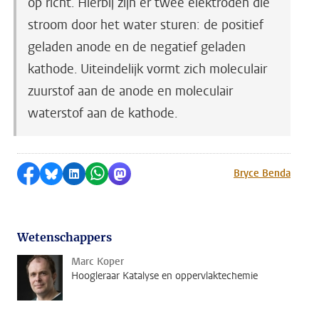
op richt. Hierbij zijn er twee elektroden die
stroom door het water sturen: de positief
geladen anode en de negatief geladen
kathode. Uiteindelijk vormt zich moleculair
zuurstof aan de anode en moleculair
waterstof aan de kathode.
Delen op Facebook
Delen via Bluesky
Delen op LinkedIn
Delen via WhatsApp
Delen via Mastodon
Bryce Benda
Wetenschappers
Marc Koper
Hoogleraar Katalyse en oppervlaktechemie