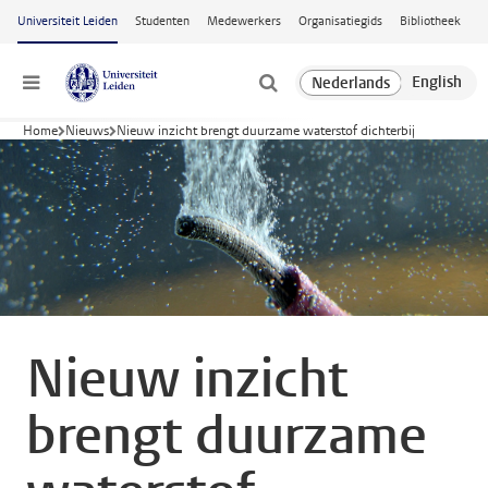
Ga naar hoofdinhoud
Universiteit Leiden
Studenten
Medewerkers
Organisatiegids
Bibliotheek
Menu
Home
Nieuws
Nieuw inzicht brengt duurzame waterstof dichterbij
Nieuw inzicht
brengt duurzame