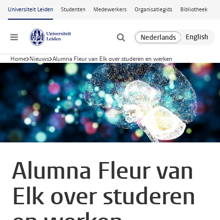
Ga naar hoofdinhoud
Universiteit Leiden
Studenten
Medewerkers
Organisatiegids
Bibliotheek
Menu
Home
Nieuws
Alumna Fleur van Elk over studeren en werken
Alumna Fleur van
Elk over studeren