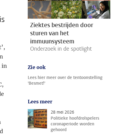
is
Ziektes bestrijden door
sturen van het
immuunsysteem
’,
Onderzoek in de spotlight
In
 in
Zie ook
Lees hier meer over de tentoonstelling
'Besmet!'
C,
de
Lees meer
28 mei 2026
Politieke hoofdrolspelers
n
coronaperiode worden
gehoord
ed