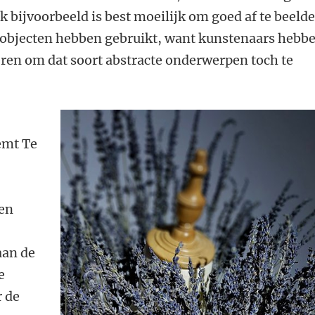
k bijvoorbeeld is best moeilijk om goed af te beelde
tobjecten hebben gebruikt, want kunstenaars hebb
eren om dat soort abstracte onderwerpen toch te
emt Te
een
aan de
e
r de