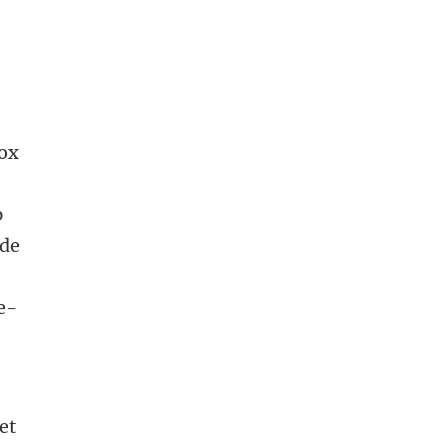
box
p
 de
e-
et