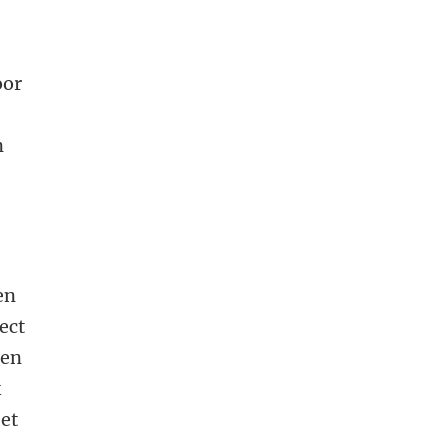
oor
n
en
ect
een
k
et