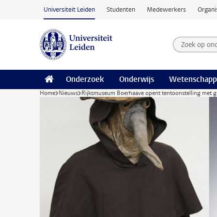
Ga naar hoofdinhoud
Universiteit Leiden
Studenten
Medewerkers
Organi
Zoek op on
Zoekterm
Onderzoek
Onderwijs
Wetenschapp
Home
Nieuws
Rijksmuseum Boerhaave opent tentoonstelling met gro