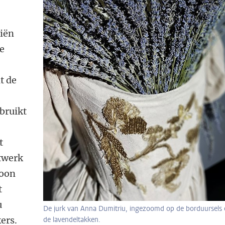
riën
he
t de
bruikt
t
stwerk
woon
t
u
De jurk van Anna Dumitriu, ingezoomd op de borduursels 
ers.
de lavendeltakken.