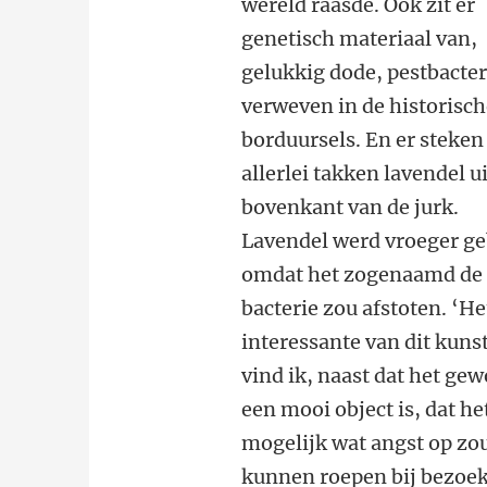
wereld raasde. Ook zit er
genetisch materiaal van,
gelukkig dode, pestbacte
verweven in de historisc
borduursels. En er steken
allerlei takken lavendel ui
bovenkant van de jurk.
Lavendel werd vroeger ge
omdat het zogenaamd de
bacterie zou afstoten. ‘He
interessante van dit kun
vind ik, naast dat het ge
een mooi object is, dat he
mogelijk wat angst op zo
kunnen roepen bij bezoek