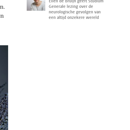
Ellen de Bruijn geeft Studium
n.
Generale lezing over de
neurologische gevolgen van
en
een altijd onzekere wereld