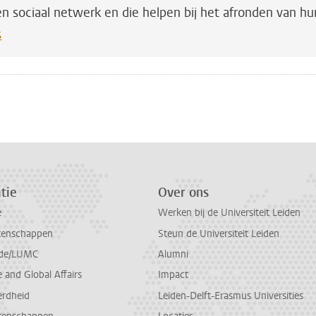
en sociaal netwerk en die helpen bij het afronden van hu
s
n
atsApp
 Mastodon
tie
Over ons
e
Werken bij de Universiteit Leiden
tenschappen
Steun de Universiteit Leiden
de/LUMC
Alumni
and Global Affairs
Impact
erdheid
Leiden-Delft-Erasmus Universities