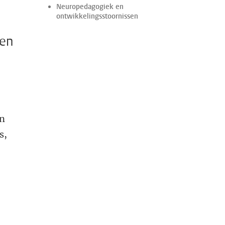
Neuropedagogiek en
ontwikkelingsstoornissen
ren
en
s,
t