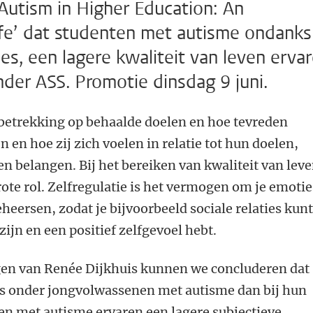
Autism in Higher Education: An
Life’ dat studenten met autisme ondanks
es, een lagere kwaliteit van leven erva
der ASS. Promotie dinsdag 9 juni.
 betrekking op behaalde doelen en hoe tevreden
 en hoe zij zich voelen in relatie tot hun doelen,
 belangen. Bij het bereiken van kwaliteit van lev
rote rol. Zelfregulatie is het vermogen om je emotie
heersen, zodat je bijvoorbeeld sociale relaties kun
ijn en een positief zelfgevoel hebt.
gen van Renée Dijkhuis kunnen we concluderen dat
 is onder jongvolwassenen met autisme dan bij hun
en met autisme ervaren een lagere subjectieve