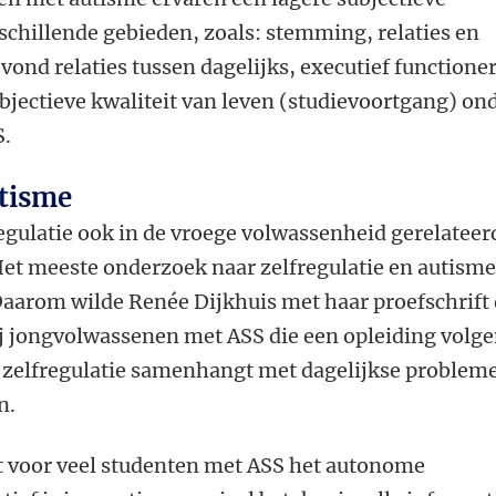
rschillende gebieden, zoals: stemming, relaties en
 vond relaties tussen dagelijks, executief functione
objectieve kwaliteit van leven (studievoortgang) on
S.
utisme
egulatie ook in de vroege volwassenheid gerelateer
Het meeste onderzoek naar zelfregulatie en autisme
Daarom wilde Renée Dijkhuis met haar proefschrift
j jongvolwassenen met ASS die een opleiding volg
e zelfregulatie samenhangt met dagelijkse problem
n.
t voor veel studenten met ASS het autonome