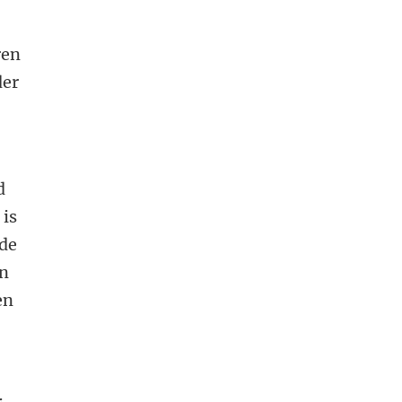
ren
der
d
 is
 de
en
en