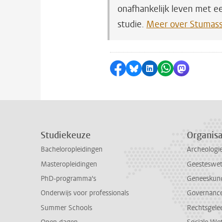
onafhankelijk leven met e
studie.
Meer over Stumas
Delen op Facebook
Delen via Bluesky
Delen op LinkedI
Delen via Wh
Delen via
Studiekeuze
Organisa
Bacheloropleidingen
Archeologi
Masteropleidingen
Geesteswe
PhD-programma's
Geneeskun
Onderwijs voor professionals
Governance 
Summer Schools
Rechtsgele