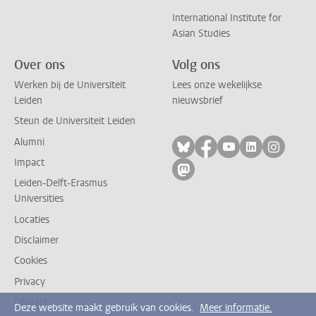
International Institute for
Asian Studies
Over ons
Volg ons
Werken bij de Universiteit
Lees onze wekelijkse
Leiden
nieuwsbrief
Steun de Universiteit Leiden
Alumni
Volg ons op bluesky
Volg ons op facebo
Volg ons op yo
Volg ons op
Volg on
Impact
Volg ons op mastodon
Leiden-Delft-Erasmus
Universities
Locaties
Disclaimer
Cookies
Privacy
Contact
Deze website maakt gebruik van cookies.
Meer informatie.