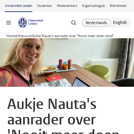
Ga naar hoofdinhoud
Universiteit Leiden
Studenten
Medewerkers
Organisatiegids
Bibliotheek
Menu
Home
Nieuws
Aukje Nauta's aanrader over 'Nooit meer doen alsof'
Aukje Nauta's
aanrader over