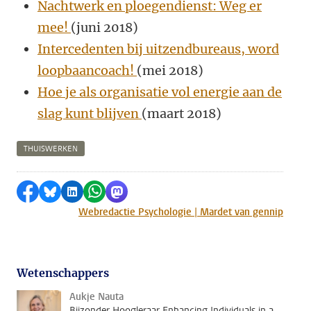
Nachtwerk en ploegendienst: Weg er
mee!
(juni 2018)
Intercedenten bij uitzendbureaus, word
loopbaancoach!
(mei 2018)
Hoe je als organisatie vol energie aan de
slag kunt blijven
(maart 2018)
THUISWERKEN
Delen op Facebook
Delen via Bluesky
Delen op LinkedIn
Delen via WhatsApp
Delen via Mastodon
Webredactie Psychologie | Mardet van gennip
Wetenschappers
Aukje Nauta
Bijzonder Hoogleraar Enhancing Individuals in a