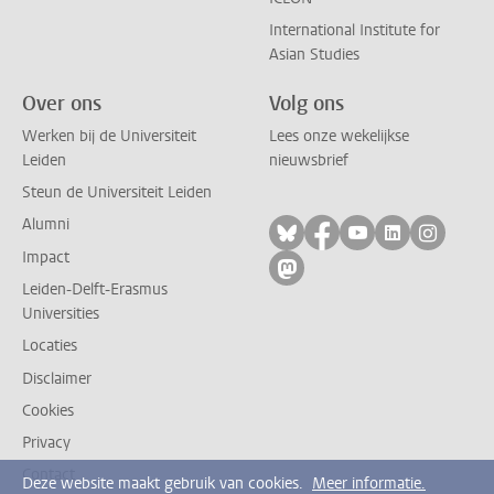
International Institute for
Asian Studies
Over ons
Volg ons
Werken bij de Universiteit
Lees onze wekelijkse
Leiden
nieuwsbrief
Steun de Universiteit Leiden
Alumni
Volg ons op bluesky
Volg ons op facebo
Volg ons op yo
Volg ons op
Volg on
Impact
Volg ons op mastodon
Leiden-Delft-Erasmus
Universities
Locaties
Disclaimer
Cookies
Privacy
Contact
Deze website maakt gebruik van cookies.
Meer informatie.