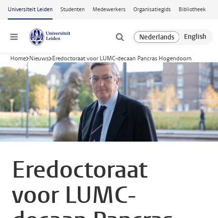
Ga naar hoofdinhoud
Universiteit Leiden
Studenten
Medewerkers
Organisatiegids
Bibliotheek
Menu
Home
Nieuws
Eredoctoraat voor LUMC-decaan Pancras Hogendoorn
Eredoctoraat
voor LUMC-