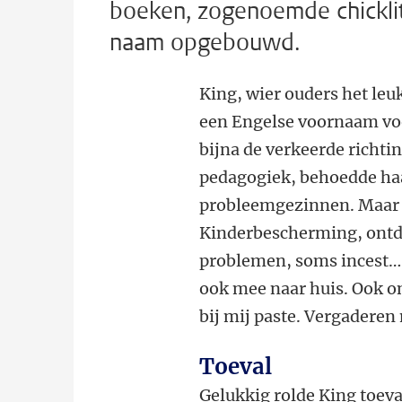
boeken, zogenoemde chickli
naam opgebouwd.
King, wier ouders het le
een Engelse voornaam voor
bijna de verkeerde richti
pedagogiek, behoedde haar
probleemgezinnen. Maar do
Kinderbescherming, ontde
problemen, soms incest… 
ook mee naar huis. Ook on
bij mij paste. Vergaderen
Toeval
Gelukkig rolde King toeva