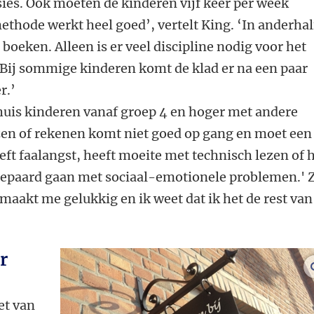
ies. Ook moeten de kinderen vijf keer per week
thode werkt heel goed’, vertelt King. ‘In anderhal
e boeken. Alleen is er veel discipline nodig voor het
Bij sommige kinderen komt de klad er na een paar
r.’
huis kinderen vanaf groep 4 en hoger met andere
zen of rekenen komt niet goed op gang en moet een
eft faalangst, heeft moeite met technisch lezen of 
gepaard gaan met sociaal-emotionele problemen.' 
 maakt me gelukkig en ik weet dat ik het de rest van
r
et van