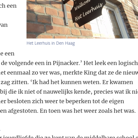
ich een
van
Het Leerhuis in Den Haag
de een
 de volgende een in Pijnacker.’ Het leek een logisc
et eenmaal zo ver was, merkte King dat ze de nieu
et zag zitten. ‘Ik had het kunnen weten. Er kwamen
bij die ik niet of nauwelijks kende, precies wat ik ni
ner besloten zich weer te beperken tot de eigen
en afgestoten. En toen was het weer zoals het was.
n
 jeugdliefde die ze kent van de middelbare school 