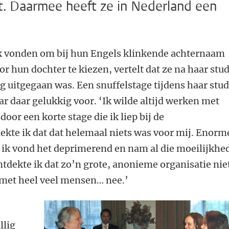
t. Daarmee heeft ze in Nederland een
uk vonden om bij hun Engels klinkende achternaam
 hun dochter te kiezen, vertelt dat ze na haar stud
ng uitgegaan was. Een snuffelstage tijdens haar stud
 daar gelukkig voor. ‘Ik wilde altijd werken met
or een korte stage die ik liep bij de
kte ik dat dat helemaal niets was voor mij. Enorm
ik vond het deprimerend en nam al die moeilijkhe
tdekte ik dat zo’n grote, anonieme organisatie nie
 met heel veel mensen… nee.’
llig