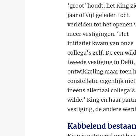
‘groot’ houdt, liet King z
jaar of vijf geleden toch
verleiden tot het openen 
meer vestigingen. ‘Het
initiatief kwam van onze
collega’s zelf. De een wil
tweede vestiging in Delft,
ontwikkeling maar toen h
constellatie eigenlijk ni
ineens allemaal collega’s 
wilde.’ King en haar part
vestiging, de andere werd
Kabbelend bestaa
King is getrouwd met haar