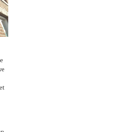
he
we
et
en