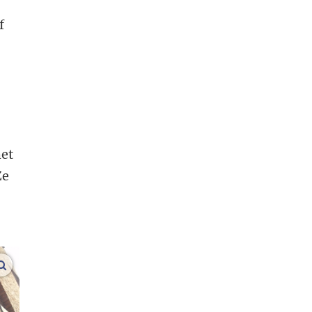
f
het
Ze
vergroot afbeeldingen