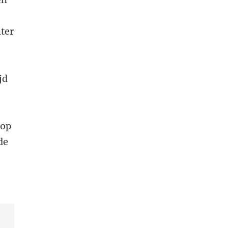
hter
jd
 op
de