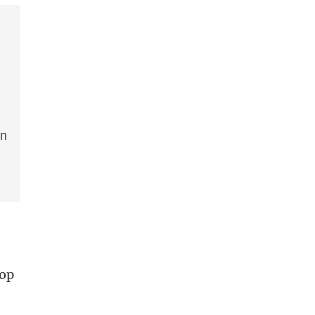
en
 op