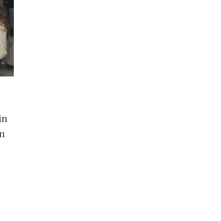
in
en