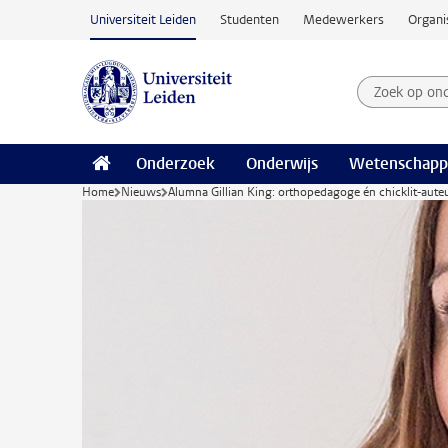
Ga naar hoofdinhoud
Universiteit Leiden
Studenten
Medewerkers
Organi
Zoek op on
Zoekterm
Onderzoek
Onderwijs
Wetenschapp
Home
Nieuws
Alumna Gillian King: orthopedagoge én chicklit-aute