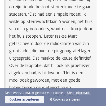
op zijn tiende besloot sterrenkunde te gaan
studeren. ‘Dat had een simpele reden: ik
wilde op Sterrewachtlaan 5 wonen, het huis
van mijn grootouders, want daar kon je door
het huis steppen.’ Later raakte Marc
gefascineerd door de radiokaarten van zijn
grootvader, die over de pingpongtafel lagen
uitgespreid. Dat maakte de keuze definitief.
Over de biografie, dat hij ook als proeflezer
al gelezen had, is hij lovend: ‘Het is een
mooi boek geworden, met een goede
balans tussen de wetenschap en
Deze website maakt gebruik van cookies.
Meer informatie.
persoonlijke anekdotes van en over mijn
Cookies accepteren
Cookies weigeren
grootvader.’