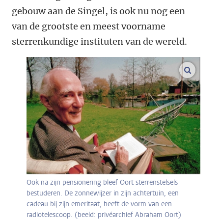
gebouw aan de Singel, is ook nu nog een
van de grootste en meest voorname
sterrenkundige instituten van de wereld.
vergroo
Ook na zijn pensionering bleef Oort sterrenstelsels
bestuderen. De zonnewijzer in zijn achtertuin, een
cadeau bij zijn emeritaat, heeft de vorm van een
radiotelescoop. (beeld: privéarchief Abraham Oort)