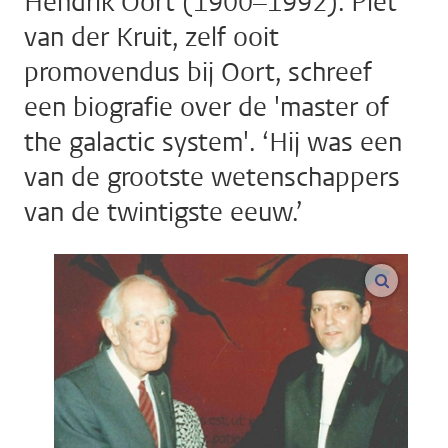
Hendrik Oort (1900–1992). Piet
van der Kruit, zelf ooit
promovendus bij Oort, schreef
een biografie over de 'master of
the galactic system'. ‘Hij was een
van de grootste wetenschappers
van de twintigste eeuw.’
vergroo