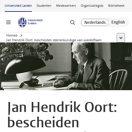
Ga naar hoofdinhoud
Universiteit Leiden
Studenten
Medewerkers
Organisatiegids
Bibliotheek
Menu
Home
...
toon all
Jan Hendrik Oort: bescheiden sterrenkundige van wereldfaam
Jan Hendrik Oort:
bescheiden