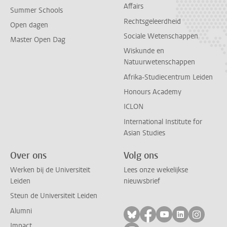
Affairs
Summer Schools
Rechtsgeleerdheid
Open dagen
Sociale Wetenschappen
Master Open Dag
Wiskunde en
Natuurwetenschappen
Afrika-Studiecentrum Leiden
Honours Academy
ICLON
International Institute for
Asian Studies
Over ons
Volg ons
Werken bij de Universiteit
Lees onze wekelijkse
Leiden
nieuwsbrief
Steun de Universiteit Leiden
Alumni
Volg ons op bluesky
Volg ons op facebo
Volg ons op yo
Volg ons op
Volg on
Impact