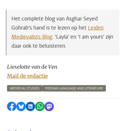
Het complete blog van Asghar Seyed
Gohrab's hand is te lezen op het
Leiden
Medievalists Blog
. 'Layla' en 'I am yours' zijn
daar ook te beluisteren.
Lieselotte van de Ven
Mail de redactie
MEDIEVAL STUDIES
PERSIAN LANGUAGE AND LITERATURE
Delen op Facebook
Delen via Bluesky
Delen op LinkedIn
Delen via WhatsApp
Delen via Mastodon