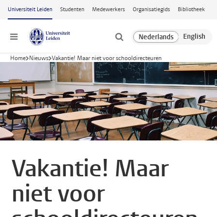
Ga naar hoofdinhoud
Universiteit Leiden
Studenten
Medewerkers
Organisatiegids
Bibliotheek
Menu
Home
Nieuws
Vakantie! Maar niet voor schooldirecteuren
Vakantie! Maar
niet voor