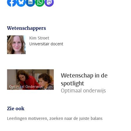
Delen op Facebook
Delen via Bluesky
Delen op LinkedIn
Delen via WhatsApp
Delen via Mastodon
Wetenschappers
Kim Stroet
Universitair docent
Wetenschap in de
spotlight
Optimaal onderwijs
Zie ook
Leerlingen motiveren, zoeken naar de juiste balans