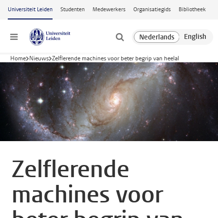
Ga naar hoofdinhoud
Universiteit Leiden
Studenten
Medewerkers
Organisatiegids
Bibliotheek
Menu
Home
Nieuws
Zelflerende machines voor beter begrip van heelal
Zelflerende
machines voor