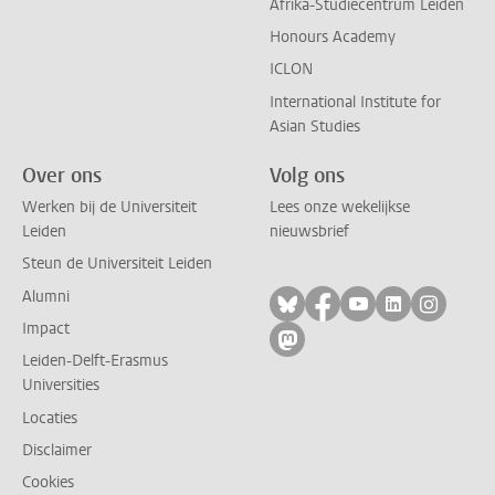
Afrika-Studiecentrum Leiden
Honours Academy
ICLON
International Institute for
Asian Studies
Over ons
Volg ons
Werken bij de Universiteit
Lees onze wekelijkse
Leiden
nieuwsbrief
Steun de Universiteit Leiden
Alumni
Volg ons op bluesky
Volg ons op facebo
Volg ons op yo
Volg ons op
Volg on
Impact
Volg ons op mastodon
Leiden-Delft-Erasmus
Universities
Locaties
Disclaimer
Cookies