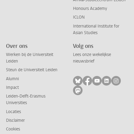
Honours Academy
ICLON
International Institute for
Asian Studies
Over ons
Volg ons
Werken bij de Universiteit
Lees onze wekelijkse
Leiden
nieuwsbrief
Steun de Universiteit Leiden
Alumni
Volg ons op bluesky
Volg ons op facebo
Volg ons op yo
Volg ons op
Volg on
Impact
Volg ons op mastodon
Leiden-Delft-Erasmus
Universities
Locaties
Disclaimer
Cookies