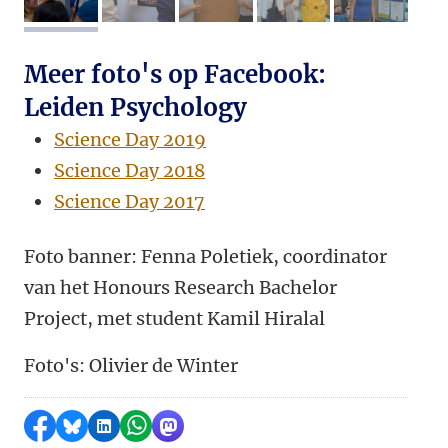
afbeelding 1
afbeelding 2
afbeelding 3
afbeelding 4
afbeeldi
Meer foto's op Facebook:
Leiden Psychology
Science Day 2019
Science Day 2018
Science Day 2017
Foto banner: Fenna Poletiek, coordinator
van het Honours Research Bachelor
Project, met student Kamil Hiralal
Foto's: Olivier de Winter
Delen op Facebook
Delen via Bluesky
Delen op LinkedIn
Delen via WhatsApp
Delen via Mastodon