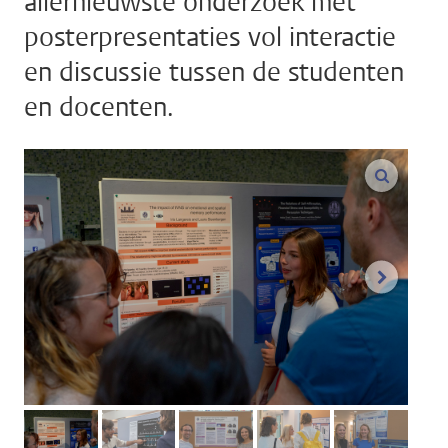
allernieuwste onderzoek met
posterpresentaties vol interactie
en discussie tussen de studenten
en docenten.
vergroo
volgend