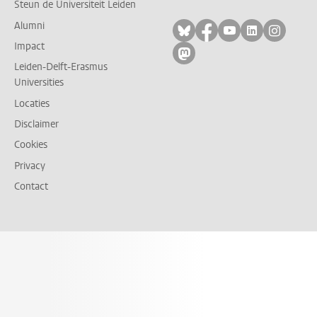
Steun de Universiteit Leiden
Alumni
Volg ons op bluesky
Volg ons op facebo
Volg ons op yo
Volg ons op
Volg on
Impact
Volg ons op mastodon
Leiden-Delft-Erasmus
Universities
Locaties
Disclaimer
Cookies
Privacy
Contact