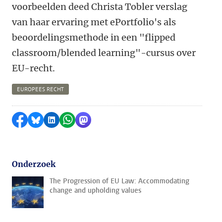
voorbeelden deed Christa Tobler verslag
van haar ervaring met ePortfolio's als
beoordelingsmethode in een "flipped
classroom/blended learning"-cursus over
EU-recht.
EUROPEES RECHT
Delen op Facebook
Delen via Bluesky
Delen op LinkedIn
Delen via WhatsApp
Delen via Mastodon
Onderzoek
The Progression of EU Law: Accommodating
change and upholding values