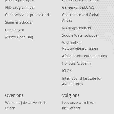
Masteropleidingen
Geesteswetenschappen
PhD-programma's
Geneeskunde/LUMC
Onderwijs voor professionals
Governance and Global
Affairs
Summer Schools
Rechtsgeleerdheid
Open dagen
Sociale Wetenschappen
Master Open Dag
Wiskunde en
Natuurwetenschappen
Afrika-Studiecentrum Leiden
Honours Academy
ICLON
International Institute for
Asian Studies
Over ons
Volg ons
Werken bij de Universiteit
Lees onze wekelijkse
Leiden
nieuwsbrief