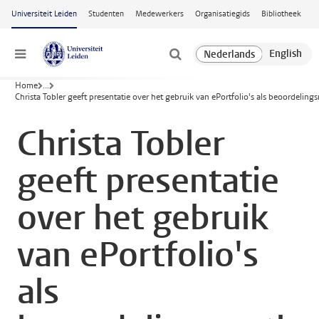
Ga naar hoofdinhoud
Universiteit Leiden
Studenten
Medewerkers
Organisatiegids
Bibliotheek
Menu
Home
...
Christa Tobler geeft presentatie over het gebruik van ePortfolio's als beoordeli
Christa Tobler
geeft presentatie
over het gebruik
van ePortfolio's
als