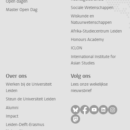
Open dagen
Sociale Wetenschappen
Master Open Dag
Wiskunde en
Natuurwetenschappen
Afrika-Studiecentrum Leiden
Honours Academy
ICLON
International Institute for
Asian Studies
Over ons
Volg ons
Werken bij de Universiteit
Lees onze wekelijkse
Leiden
nieuwsbrief
Steun de Universiteit Leiden
Alumni
Volg ons op bluesky
Volg ons op facebo
Volg ons op yo
Volg ons op
Volg on
Impact
Volg ons op mastodon
Leiden-Delft-Erasmus