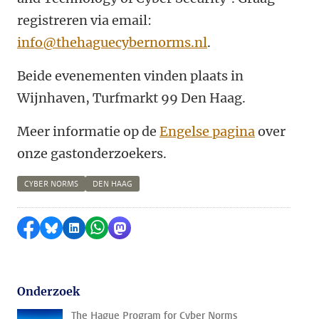
registreren via email:
info@thehaguecybernorms.nl
.
Beide evenementen vinden plaats in
Wijnhaven, Turfmarkt 99 Den Haag.
Meer informatie op de
Engelse pagina
over
onze gastonderzoekers.
CYBER NORMS
DEN HAAG
Delen op Facebook
Delen via Bluesky
Delen op LinkedIn
Delen via WhatsApp
Delen via Mastodon
Onderzoek
The Hague Program for Cyber Norms