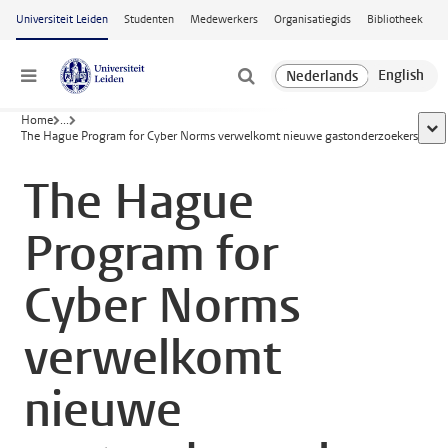
Ga naar hoofdinhoud
Universiteit Leiden
Studenten
Medewerkers
Organisatiegids
Bibliotheek
Menu
Home
...
toon
The Hague Program for Cyber Norms verwelkomt nieuwe gastonderzoekers
The Hague
Program for
Cyber Norms
verwelkomt
nieuwe