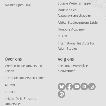
Sociale Wetenschappen
Master Open Dag
Wiskunde en
Natuurwetenschappen
Afrika-Studiecentrum Leiden
Honours Academy
ICLON
International Institute for
Asian Studies
Over ons
Volg ons
Werken bij de Universiteit
Lees onze wekelijkse
Leiden
nieuwsbrief
Steun de Universiteit Leiden
Alumni
Volg ons op bluesky
Volg ons op facebo
Volg ons op yo
Volg ons op
Volg on
Impact
Volg ons op mastodon
Leiden-Delft-Erasmus
Universities