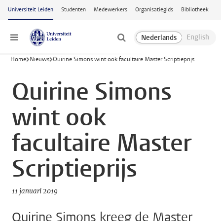
Ga naar hoofdinhoud
Universiteit Leiden
Studenten
Medewerkers
Organisatiegids
Bibliotheek
Menu
Home
Nieuws
Quirine Simons wint ook facultaire Master Scriptieprijs
Quirine Simons
wint ook
facultaire Master
Scriptieprijs
11 januari 2019
Quirine Simons kreeg de Master