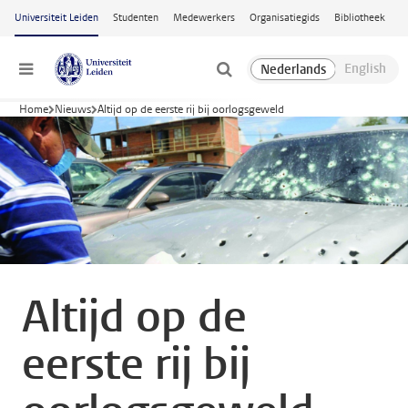
Ga naar hoofdinhoud
Universiteit Leiden
Studenten
Medewerkers
Organisatiegids
Bibliotheek
Menu
Home
Nieuws
Altijd op de eerste rij bij oorlogsgeweld
Altijd op de
eerste rij bij