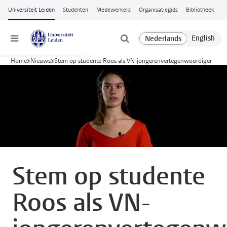
Ga naar hoofdinhoud
Universiteit Leiden
Studenten
Medewerkers
Organisatiegids
Bibliotheek
Menu
Home
Nieuws
Stem op studente Roos als VN-jongerenvertegenwoordiger
Stem op studente
Roos als VN-