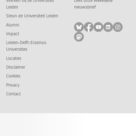
Werken bij de Universiteit
Lees onze wekelijkse
Leiden
nieuwsbrief
Steun de Universiteit Leiden
Alumni
Volg ons op bluesky
Volg ons op facebo
Volg ons op yo
Volg ons op
Volg on
Impact
Volg ons op mastodon
Leiden-Delft-Erasmus
Universities
Locaties
Disclaimer
Cookies
Privacy
Contact