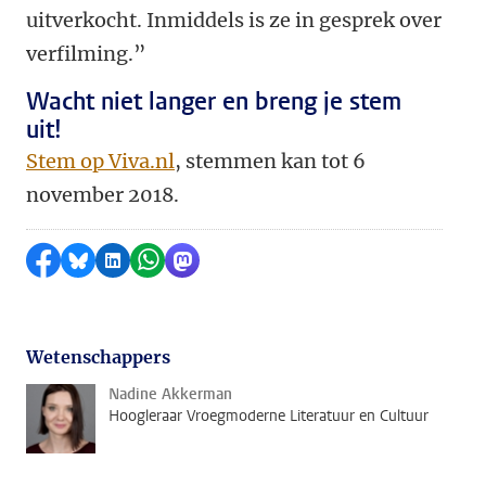
uitverkocht. Inmiddels is ze in gesprek over
verfilming.”
Wacht niet langer en breng je stem
uit!
Stem op Viva.nl
, stemmen kan tot 6
november 2018.
Delen op Facebook
Delen via Bluesky
Delen op LinkedIn
Delen via WhatsApp
Delen via Mastodon
Wetenschappers
Nadine Akkerman
Hoogleraar Vroegmoderne Literatuur en Cultuur