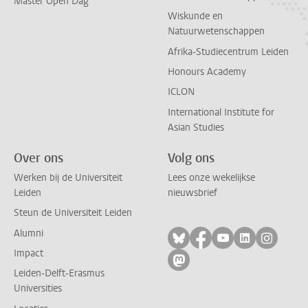
Master Open Dag
Wiskunde en
Natuurwetenschappen
Afrika-Studiecentrum Leiden
Honours Academy
ICLON
International Institute for
Asian Studies
Over ons
Volg ons
Werken bij de Universiteit
Lees onze wekelijkse
Leiden
nieuwsbrief
Steun de Universiteit Leiden
Alumni
Volg ons op bluesky
Volg ons op facebo
Volg ons op yo
Volg ons op
Volg on
Impact
Volg ons op mastodon
Leiden-Delft-Erasmus
Universities