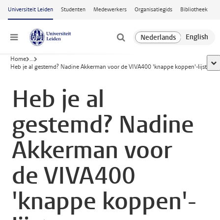
Ga naar hoofdinhoud
Universiteit Leiden
Studenten
Medewerkers
Organisatiegids
Bibliotheek
Menu
Home
...
too
Heb je al gestemd? Nadine Akkerman voor de VIVA400 'knappe koppen'-lijst
Heb je al
gestemd? Nadine
Akkerman voor
de VIVA400
'knappe koppen'-