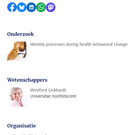
Delen op Facebook
Delen via Bluesky
Delen op LinkedIn
Delen via WhatsApp
Delen via Mastodon
Onderzoek
Identity processes during health behavioral change
Wetenschappers
Winifred Gebhardt
Universitair hoofddocent
Organisatie