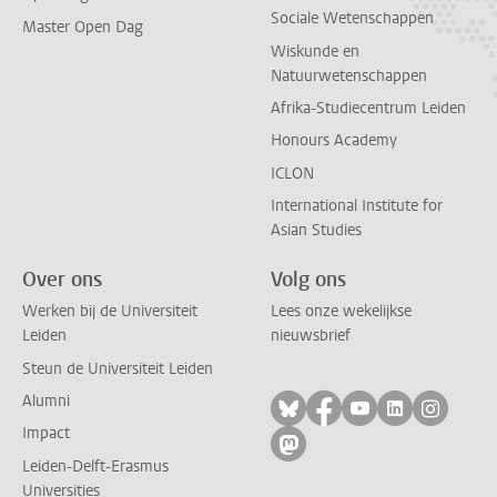
Sociale Wetenschappen
Master Open Dag
Wiskunde en
Natuurwetenschappen
Afrika-Studiecentrum Leiden
Honours Academy
ICLON
International Institute for
Asian Studies
Over ons
Volg ons
Werken bij de Universiteit
Lees onze wekelijkse
Leiden
nieuwsbrief
Steun de Universiteit Leiden
Alumni
Volg ons op bluesky
Volg ons op facebo
Volg ons op yo
Volg ons op
Volg on
Impact
Volg ons op mastodon
Leiden-Delft-Erasmus
Universities