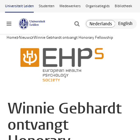
Ga naar hoofdinhoud
Universiteit Leiden
Studenten
Medewerkers
Organisatiegids
Bibliotheek
Menu
Home
Nieuws
Winnie Gebhardt ontvangt Honorary Fellowship
Winnie Gebhardt
ontvangt