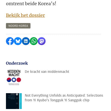
omtrent beide Korea’s!
Bekijk het dossier
NOORD-KOREA
Delen op Facebook
Delen via Bluesky
Delen op LinkedIn
Delen via WhatsApp
Delen via Mastodon
Onderzoek
De kracht van middenmacht
Not Everything Unfolds as Anticipated: Selections
from Yi Kyubo’s Tongguk Yi Sangguk chip