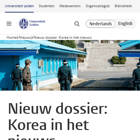
Ga naar hoofdinhoud
Universiteit Leiden
Studenten
Medewerkers
Organisatiegids
Bibliotheek
Menu
Home
Nieuws
Nieuw dossier: Korea in het nieuws
Nieuw dossier:
Korea in het