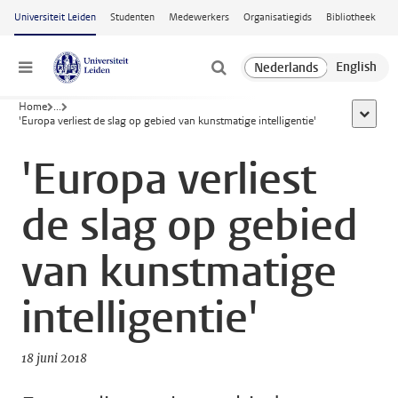
Ga naar hoofdinhoud
Universiteit Leiden
Studenten
Medewerkers
Organisatiegids
Bibliotheek
Menu
Home
...
toon all
'Europa verliest de slag op gebied van kunstmatige intelligentie'
'Europa verliest
de slag op gebied
van kunstmatige
intelligentie'
18 juni 2018