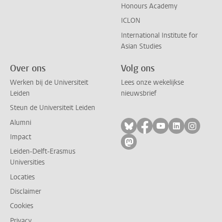
Honours Academy
ICLON
International Institute for
Asian Studies
Over ons
Volg ons
Werken bij de Universiteit
Lees onze wekelijkse
Leiden
nieuwsbrief
Steun de Universiteit Leiden
Alumni
Volg ons op bluesky
Volg ons op facebo
Volg ons op yo
Volg ons op
Volg on
Impact
Volg ons op mastodon
Leiden-Delft-Erasmus
Universities
Locaties
Disclaimer
Cookies
Privacy