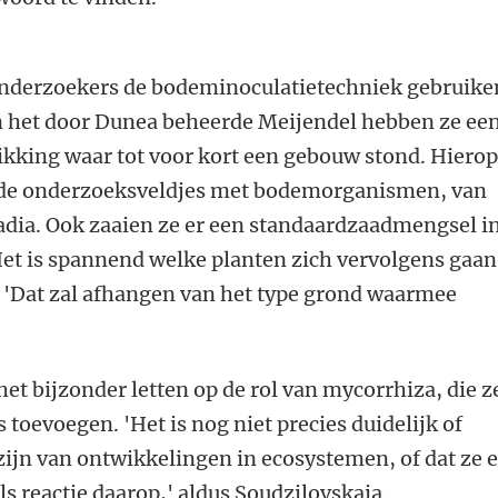
t onderzoekers de bodeminoculatietechniek gebruike
n het door Dunea beheerde Meijendel hebben ze ee
hikking waar tot voor kort een gebouw stond. Hiero
ende onderzoeksveldjes met bodemorganismen, van
adia. Ook zaaien ze er een standaardzaadmengsel i
Het is spannend welke planten zich vervolgens gaan
. 'Dat zal afhangen van het type grond waarmee
et bijzonder letten op de rol van mycorrhiza, die z
toevoegen. 'Het is nog niet precies duidelijk of
ijn van ontwikkelingen in ecosystemen, of dat ze e
ls reactie daarop,' aldus Soudzilovskaia.