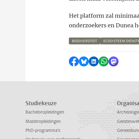
Het platform zal minimaal
onderzoekers en Dunea he
BIODIVERSITEIT
ECOSYSTEEM DIENST
Delen op Facebook
Delen via Bluesky
Delen op LinkedI
Delen via Wh
Delen via
Studiekeuze
Organisa
Bacheloropleidingen
Archeologi
Masteropleidingen
Geesteswe
PhD-programma's
Geneeskun