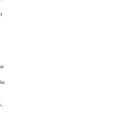
et
ar
die
,