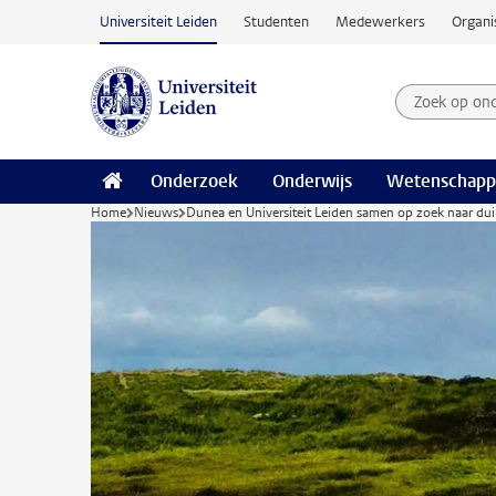
Ga naar hoofdinhoud
Universiteit Leiden
Studenten
Medewerkers
Organi
Zoek op on
Zoekterm
Onderzoek
Onderwijs
Wetenschapp
Home
Nieuws
Dunea en Universiteit Leiden samen op zoek naar dui