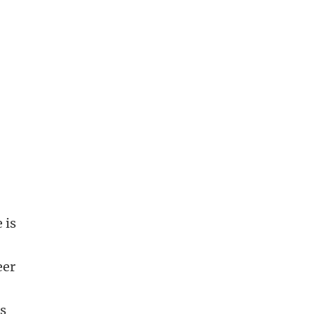
 is
eer
is