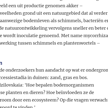
eld een uit productie genomen akker –
veelheden grond uit een natuurgebied dat al verder
n aanwezige bodemleven als schimmels, bacteriën e
 de natuurontwikkeling vervolgens sneller en beter 
 wordt inoculatie genoemd. Met name mycorrhiza
erking tussen schimmels en plantenwortels –
n
de onderzoekers hun aandacht op wat er ondergro
ccessiestadia in duinen: zand, gras en bos.
dzilovskaia: 'Hoe bepalen bodemorganismen
se planten en dieren? Hoe beïnvloeden ze de
troom door een ecosysteem? Op die vragen verwach
oord te vinden.'