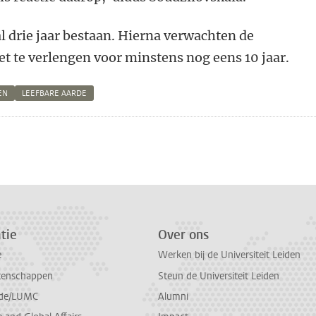
 drie jaar bestaan. Hierna verwachten de
t te verlengen voor minstens nog eens 10 jaar.
EN
LEEFBARE AARDE
n
atsApp
 Mastodon
tie
Over ons
e
Werken bij de Universiteit Leiden
tenschappen
Steun de Universiteit Leiden
de/LUMC
Alumni