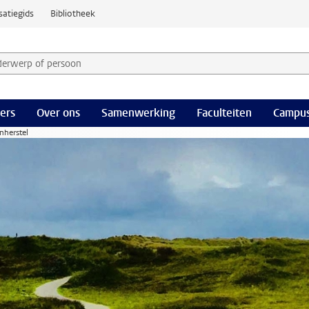
satiegids
Bibliotheek
derwerp of persoon en selecteer categorie
ers
Over ons
Samenwerking
Faculteiten
Campus
nherstel