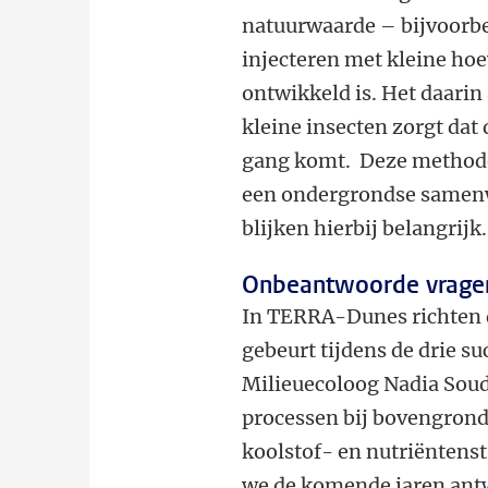
natuurwaarde – bijvoorbe
injecteren met kleine hoe
ontwikkeld is. Het daari
kleine insecten zorgt dat
gang komt. Deze methode
een ondergrondse samenw
blijken hierbij belangrijk.
Onbeantwoorde vrage
In TERRA-Dunes richten 
gebeurt tijdens de drie su
Milieuecoloog Nadia Sou
processen bij bovengrond
koolstof- en nutriëntens
we de komende jaren antw