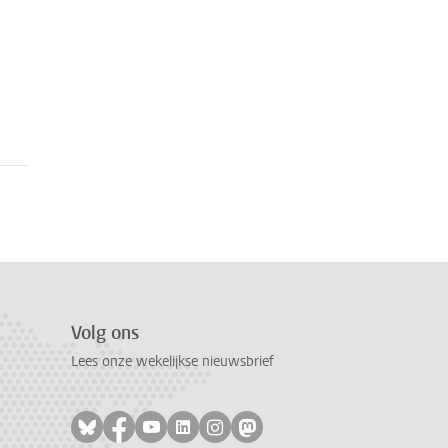
Volg ons
Lees onze wekelijkse nieuwsbrief
Volg ons op bluesky
Volg ons op facebook
Volg ons op youtube
Volg ons op linkedin
Volg ons op instagram
Volg ons op mastodon