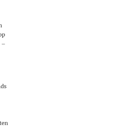
n
op
 –
nds
ten