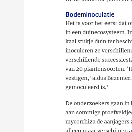
Bodeminoculatie
Het is voor het eerst da
in een duinecosysteem. I
kaal stukje duin ter besc
inoculeren ze verschill
verschillende successiest
van 20 plantensoorten. '
vestigen,' aldus Bezemer
geïnoculeerd is.'
De onderzoekers gaan in h
aan sommige proefveldjes 
mycorrhiza de aanjagers z
alleen maar verschijnen a