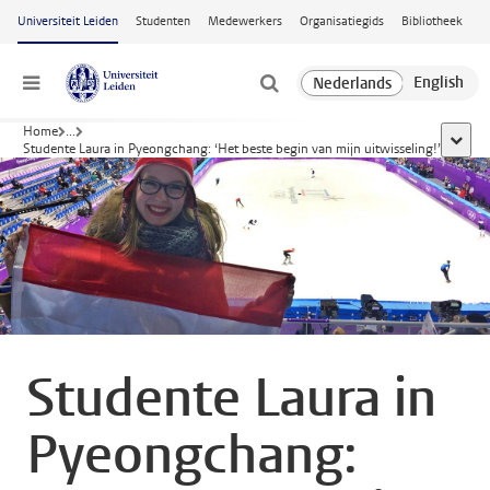
Ga naar hoofdinhoud
Universiteit Leiden
Studenten
Medewerkers
Organisatiegids
Bibliotheek
Menu
Home
...
toon a
Studente Laura in Pyeongchang: ‘Het beste begin van mijn uitwisseling!’
Studente Laura in
Pyeongchang: