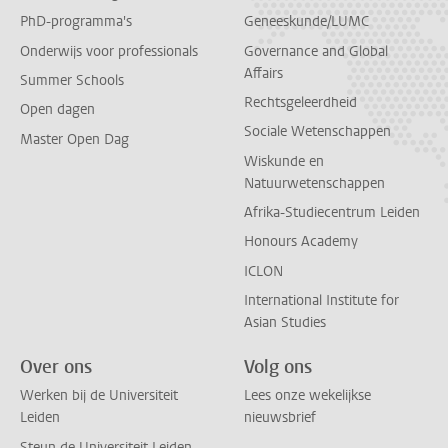
PhD-programma's
Geneeskunde/LUMC
Onderwijs voor professionals
Governance and Global
Affairs
Summer Schools
Rechtsgeleerdheid
Open dagen
Sociale Wetenschappen
Master Open Dag
Wiskunde en
Natuurwetenschappen
Afrika-Studiecentrum Leiden
Honours Academy
ICLON
International Institute for
Asian Studies
Over ons
Volg ons
Werken bij de Universiteit
Lees onze wekelijkse
Leiden
nieuwsbrief
Steun de Universiteit Leiden