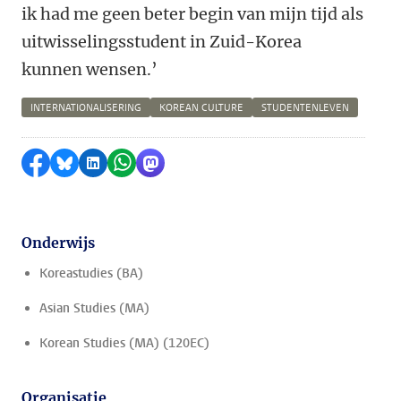
ik had me geen beter begin van mijn tijd als
uitwisselingsstudent in Zuid-Korea
kunnen wensen.’
INTERNATIONALISERING
KOREAN CULTURE
STUDENTENLEVEN
Delen op Facebook
Delen via Bluesky
Delen op LinkedIn
Delen via WhatsApp
Delen via Mastodon
Onderwijs
Koreastudies (BA)
Asian Studies (MA)
Korean Studies (MA) (120EC)
Organisatie