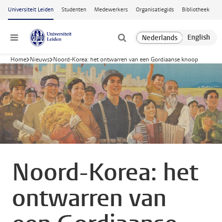
Ga naar hoofdinhoud
Universiteit Leiden
Studenten
Medewerkers
Organisatiegids
Bibliotheek
Menu
Home
Nieuws
Noord-Korea: het ontwarren van een Gordiaanse knoop
Noord-Korea: het
ontwarren van