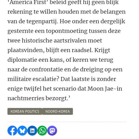
‘America First’ beleid geeft hij geen blijk
rekening te willen houden met de belangen
van de tegenpartij. Hoe onder een dergelijk
gesternte een topontmoeting tussen deze
twee historische aartsrivalen moet
plaatsvinden, blijft een raadsel. Krijgt
diplomatie een kans, of keren we terug
naar de confrontatie en de dreiging op een
militaire escalatie? Dat laatste is zonder
enige twijfel het scenario dat Moon Jae-in
nachtmerries bezorgt.’
KOREAN POLITICS
NOORD-KOREA
Delen op Facebook
Delen via Bluesky
Delen op LinkedIn
Delen via WhatsApp
Delen via Mastodon