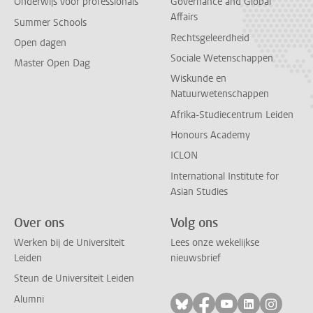
Onderwijs voor professionals
Governance and Global
Affairs
Summer Schools
Rechtsgeleerdheid
Open dagen
Sociale Wetenschappen
Master Open Dag
Wiskunde en
Natuurwetenschappen
Afrika-Studiecentrum Leiden
Honours Academy
ICLON
International Institute for
Asian Studies
Over ons
Volg ons
Werken bij de Universiteit
Lees onze wekelijkse
Leiden
nieuwsbrief
Steun de Universiteit Leiden
Alumni
Volg ons op bluesky
Volg ons op facebo
Volg ons op yo
Volg ons op
Volg on