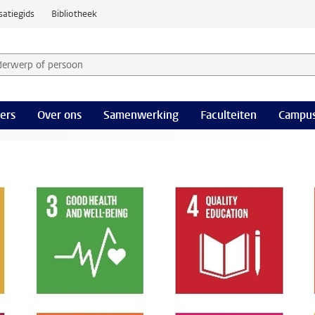
satiegids
Bibliotheek
derwerp of persoon en selecteer categorie
ers
Over ons
Samenwerking
Faculteiten
Campus