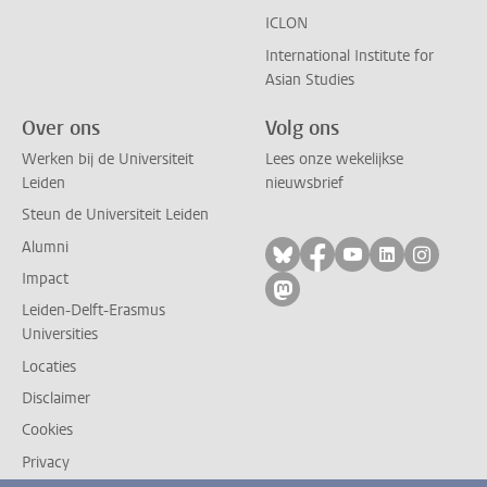
ICLON
International Institute for
Asian Studies
Over ons
Volg ons
Werken bij de Universiteit
Lees onze wekelijkse
Leiden
nieuwsbrief
Steun de Universiteit Leiden
Alumni
Volg ons op bluesky
Volg ons op facebo
Volg ons op yo
Volg ons op
Volg on
Impact
Volg ons op mastodon
Leiden-Delft-Erasmus
Universities
Locaties
Disclaimer
Cookies
Privacy