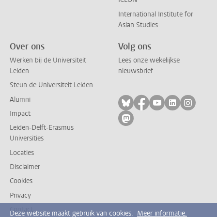
International Institute for
Asian Studies
Over ons
Volg ons
Werken bij de Universiteit
Lees onze wekelijkse
Leiden
nieuwsbrief
Steun de Universiteit Leiden
Alumni
Volg ons op bluesky
Volg ons op facebo
Volg ons op yo
Volg ons op
Volg on
Impact
Volg ons op mastodon
Leiden-Delft-Erasmus
Universities
Locaties
Disclaimer
Cookies
Privacy
Contact
Deze website maakt gebruik van cookies.
Meer informatie.