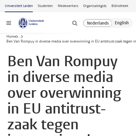
Ga naar hoofdinhoud
Universiteit Leiden
Studenten
Medewerkers
Organisatiegids
Bibliotheek
Menu
Home
...
Ben Van Rompuy in diverse media over overwinning in EU antitrust-zaak tegen i
Ben Van Rompuy
in diverse media
over overwinning
in EU antitrust-
zaak tegen