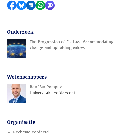
Delen op Facebook
Delen via Bluesky
Delen op LinkedIn
Delen via WhatsApp
Delen via Mastodon
Onderzoek
The Progression of EU Law: Accommodating
change and upholding values
Wetenschappers
Ben Van Rompuy
Universitair hoofddocent
Organisatie
Rechtsgeleerdheid