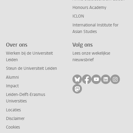
Honours Academy
ICLON
International Institute for
Asian Studies
Over ons
Volg ons
Werken bij de Universiteit
Lees onze wekelijkse
Leiden
nieuwsbrief
Steun de Universiteit Leiden
Alumni
Volg ons op bluesky
Volg ons op facebo
Volg ons op yo
Volg ons op
Volg on
Impact
Volg ons op mastodon
Leiden-Delft-Erasmus
Universities
Locaties
Disclaimer
Cookies