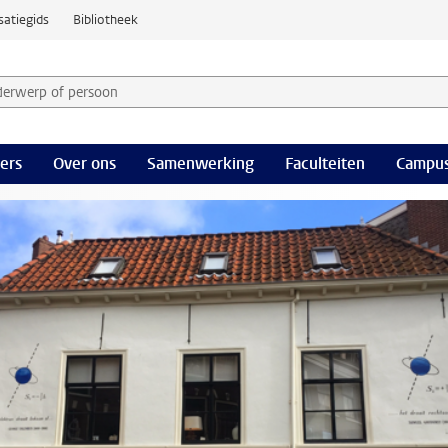
satiegids
Bibliotheek
derwerp of persoon en selecteer categorie
ers
Over ons
Samenwerking
Faculteiten
Campus