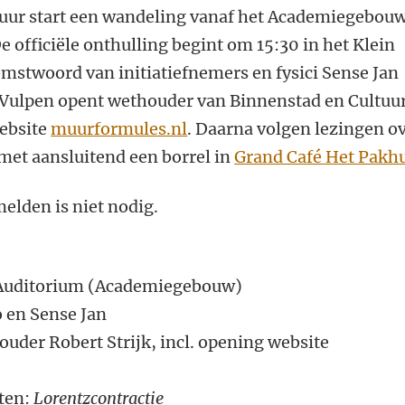
uur start een wandeling vanaf het Academiegebou
 officiële onthulling begint om 15:30 in het Klein
mstwoord van initiatiefnemers en fysici Sense Jan
 Vulpen opent wethouder van Binnenstad en Cultuu
website
muurformules.nl
. Daarna volgen lezingen o
met aansluitend een borrel in
Grand Café Het Pakh
elden is niet nodig.
n Auditorium (Academiegebouw)
 en Sense Jan
ouder Robert Strijk, incl. opening website
ten:
Lorentzcontractie