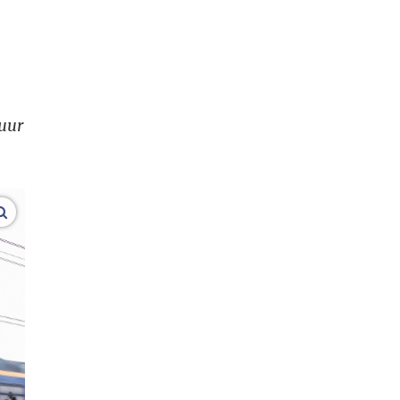
 uur
vergroot afbeeldingen