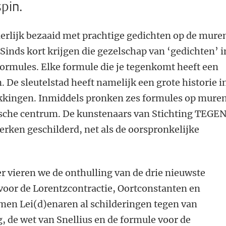
pin.
ierlijk bezaaid met prachtige gedichten op de mure
 Sinds kort krijgen die gezelschap van ‘gedichten’ i
formules. Elke formule die je tegenkomt heeft een
. De sleutelstad heeft namelijk een grote historie i
kkingen. Inmiddels pronken zes formules op mure
rische centrum. De kunstenaars van Stichting TEGE
ken geschilderd, net als de oorspronkelijke
vieren we de onthulling van de drie nieuwste
voor de Lorentzcontractie, Oortconstanten en
men Lei(d)enaren al schilderingen tegen van
g, de wet van Snellius en de formule voor de