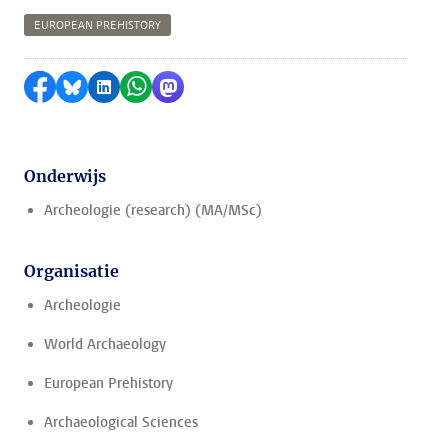
EUROPEAN PREHISTORY
Delen op Facebook
Delen via Bluesky
Delen op LinkedIn
Delen via WhatsApp
Delen via Mastodon
Onderwijs
Archeologie (research) (MA/MSc)
Organisatie
Archeologie
World Archaeology
European Prehistory
Archaeological Sciences