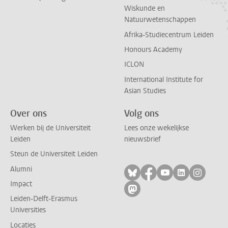
Wiskunde en
Natuurwetenschappen
Afrika-Studiecentrum Leiden
Honours Academy
ICLON
International Institute for
Asian Studies
Over ons
Volg ons
Werken bij de Universiteit
Lees onze wekelijkse
Leiden
nieuwsbrief
Steun de Universiteit Leiden
Alumni
Volg ons op bluesky
Volg ons op facebo
Volg ons op yo
Volg ons op
Volg on
Impact
Volg ons op mastodon
Leiden-Delft-Erasmus
Universities
Locaties