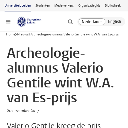
Ga naar hoofdinhoud
Universiteit Leiden
Studenten
Medewerkers
Organisatiegids
Bibliotheek
Menu
Home
Nieuws
Archeologie-alumnus Valerio Gentile wint W.A. van Es-prijs
Archeologie-
alumnus Valerio
Gentile wint W.A.
van Es-prijs
20 november 2017
Valerio Gentile kreeg de prijs