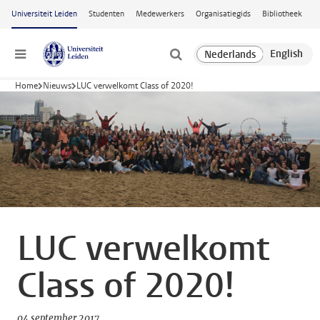
Ga naar hoofdinhoud
Universiteit Leiden
Studenten
Medewerkers
Organisatiegids
Bibliotheek
Menu
Home
Nieuws
LUC verwelkomt Class of 2020!
LUC verwelkomt
Class of 2020!
04 september 2017