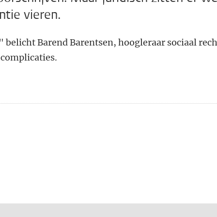
tie vieren.
e" belicht Barend Barentsen, hoogleraar sociaal rech
 complicaties.
n
atsApp
 Mastodon