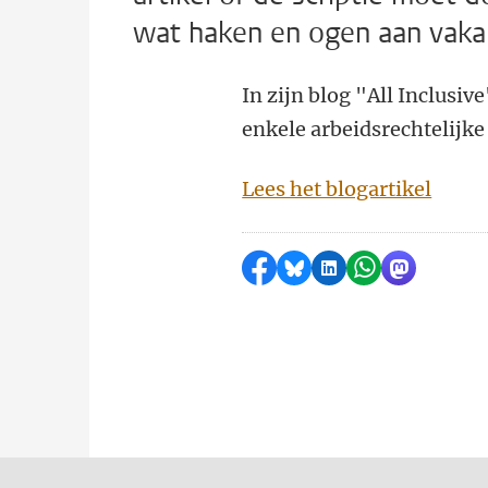
wat haken en ogen aan vakan
In zijn blog "All Inclusiv
enkele arbeidsrechtelijke
Lees het blogartikel
Delen op Facebook
Delen via Bluesky
Delen op LinkedI
Delen via Wh
Delen via