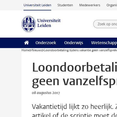
Ga naar hoofdinhoud
Universiteit Leiden
Studenten
Medewerkers
Organi
Zoek op on
Zoekterm
Onderzoek
Onderwijs
Wetenschapp
Home
Nieuws
Loondoorbetaling tijdens vakantie geen vanzelfspre
Loondoorbetali
geen vanzelfs
08 augustus 2017
Vakantietijd lijkt zo heerlij
artikel of de scriptie moet d