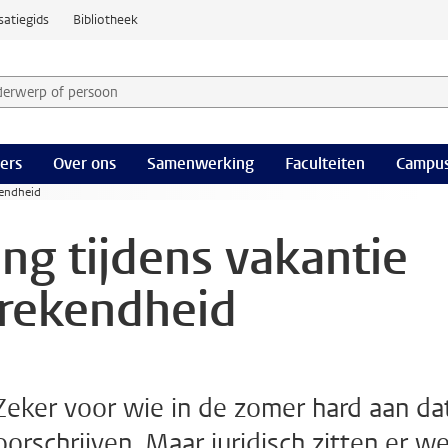
satiegids
Bibliotheek
derwerp of persoon en selecteer categorie
ers
Over ons
Samenwerking
Faculteiten
Campus
kendheid
ng tijdens vakantie
prekendheid
k. Zeker voor wie in de zomer hard aan da
oorschrijven. Maar juridisch zitten er we