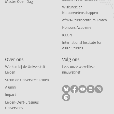
Master Open Dag
Wiskunde en
Natuurwetenschappen
Afrika-Studiecentrum Leiden
Honours Academy
ICLON
International Institute for
Asian Studies
Over ons
Volg ons
Werken bij de Universiteit
Lees onze wekelijkse
Leiden
nieuwsbrief
Steun de Universiteit Leiden
Alumni
Volg ons op bluesky
Volg ons op facebo
Volg ons op yo
Volg ons op
Volg on
Impact
Volg ons op mastodon
Leiden-Delft-Erasmus
Universities