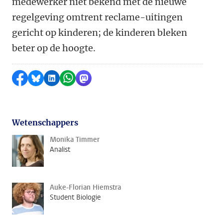
medewerker niet bekend met de nieuwe
regelgeving omtrent reclame-uitingen
gericht op kinderen; de kinderen bleken
beter op de hoogte.
Delen op Facebook
Delen via Bluesky
Delen op LinkedIn
Delen via WhatsApp
Delen via Mastodon
Wetenschappers
Monika Timmer
Analist
Auke-Florian Hiemstra
Student Biologie