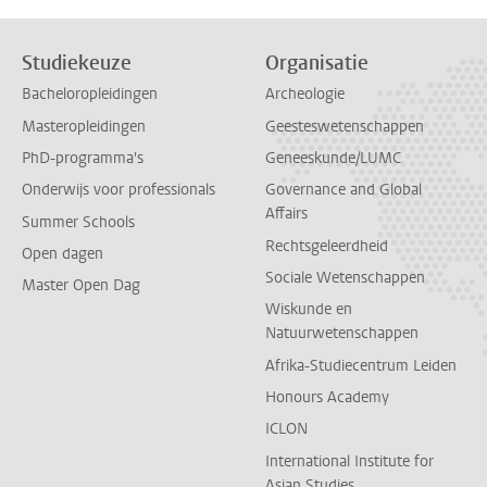
Studiekeuze
Organisatie
Bacheloropleidingen
Archeologie
Masteropleidingen
Geesteswetenschappen
PhD-programma's
Geneeskunde/LUMC
Onderwijs voor professionals
Governance and Global
Affairs
Summer Schools
Rechtsgeleerdheid
Open dagen
Sociale Wetenschappen
Master Open Dag
Wiskunde en
Natuurwetenschappen
Afrika-Studiecentrum Leiden
Honours Academy
ICLON
International Institute for
Asian Studies