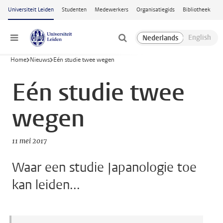
Ga naar hoofdinhoud
Universiteit Leiden
Studenten
Medewerkers
Organisatiegids
Bibliotheek
Menu
Home
Nieuws
Eén studie twee wegen
Eén studie twee
wegen
11 mei 2017
Waar een studie Japanologie toe
kan leiden...