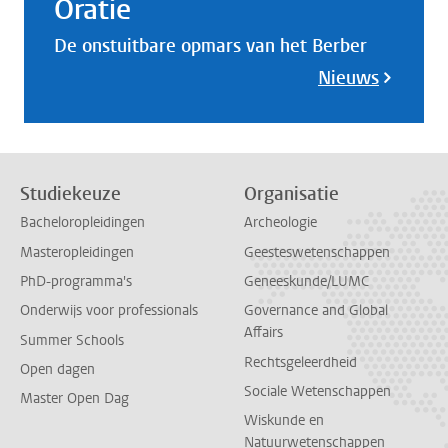
Oratie
De onstuitbare opmars van het Berber
Nieuws
Studiekeuze
Organisatie
Bacheloropleidingen
Archeologie
Masteropleidingen
Geesteswetenschappen
PhD-programma's
Geneeskunde/LUMC
Onderwijs voor professionals
Governance and Global
Affairs
Summer Schools
Rechtsgeleerdheid
Open dagen
Sociale Wetenschappen
Master Open Dag
Wiskunde en
Natuurwetenschappen