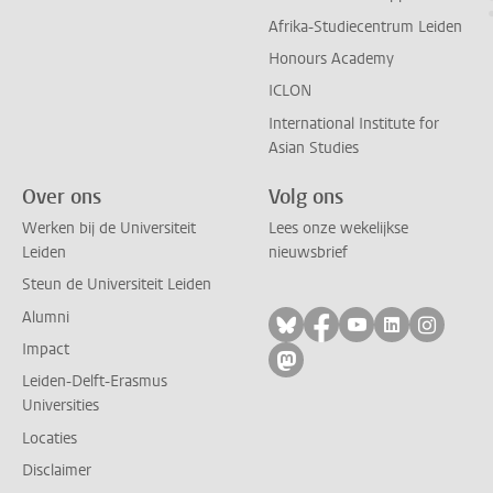
Afrika-Studiecentrum Leiden
Honours Academy
ICLON
International Institute for
Asian Studies
Over ons
Volg ons
Werken bij de Universiteit
Lees onze wekelijkse
Leiden
nieuwsbrief
Steun de Universiteit Leiden
Alumni
Volg ons op bluesky
Volg ons op facebo
Volg ons op yo
Volg ons op
Volg on
Impact
Volg ons op mastodon
Leiden-Delft-Erasmus
Universities
Locaties
Disclaimer