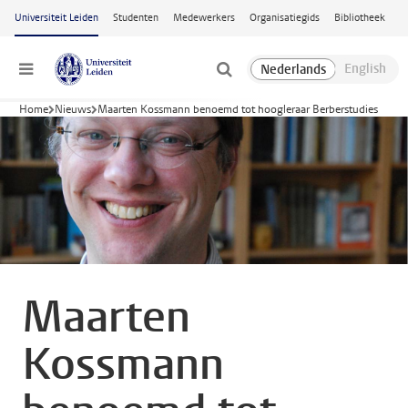
Ga naar hoofdinhoud
Universiteit Leiden
Studenten
Medewerkers
Organisatiegids
Bibliotheek
Menu
Home
Nieuws
Maarten Kossmann benoemd tot hoogleraar Berberstudies
Maarten
Kossmann