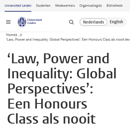
Ga naar hoofdinhoud
Universiteit Leiden
Studenten
Medewerkers
Organisatiegids
Bibliotheek
Menu
Home
...
‘Law, Power and Inequality: Global Perspectives’: Een Honours Class als nooit te
‘Law, Power and
Inequality: Global
Perspectives’:
Een Honours
Class als nooit