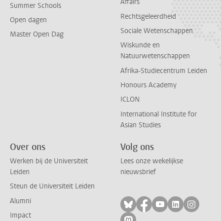
Affairs
Summer Schools
Rechtsgeleerdheid
Open dagen
Sociale Wetenschappen
Master Open Dag
Wiskunde en
Natuurwetenschappen
Afrika-Studiecentrum Leiden
Honours Academy
ICLON
International Institute for
Asian Studies
Over ons
Volg ons
Werken bij de Universiteit
Lees onze wekelijkse
Leiden
nieuwsbrief
Steun de Universiteit Leiden
Alumni
Volg ons op bluesky
Volg ons op facebo
Volg ons op yo
Volg ons op
Volg on
Impact
Volg ons op mastodon