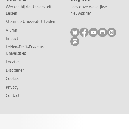
Werken bij de Universiteit
Lees onze wekelijkse
Leiden
nieuwsbrief
Steun de Universiteit Leiden
Alumni
Volg ons op bluesky
Volg ons op facebo
Volg ons op yo
Volg ons op
Volg on
Impact
Volg ons op mastodon
Leiden-Delft-Erasmus
Universities
Locaties
Disclaimer
Cookies
Privacy
Contact