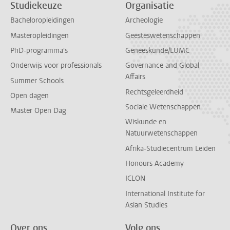
Studiekeuze
Organisatie
Bacheloropleidingen
Archeologie
Masteropleidingen
Geesteswetenschappen
PhD-programma's
Geneeskunde/LUMC
Onderwijs voor professionals
Governance and Global
Affairs
Summer Schools
Rechtsgeleerdheid
Open dagen
Sociale Wetenschappen
Master Open Dag
Wiskunde en
Natuurwetenschappen
Afrika-Studiecentrum Leiden
Honours Academy
ICLON
International Institute for
Asian Studies
Over ons
Volg ons