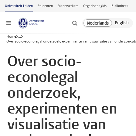
Ga naar hoofdinhoud
Universiteit Leiden
Studenten
Medewerkers
Organisatiegids
Bibliotheek
Menu
Home
...
Over socio-econolegal onderzoek, experimenten en visualisatie van onderzoeksd
Over socio-
econolegal
onderzoek,
experimenten en
visualisatie van