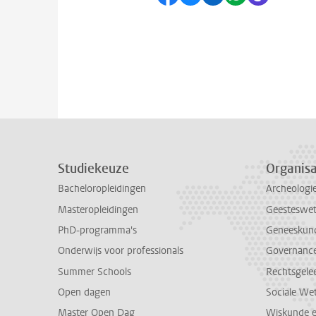
Studiekeuze
Organisa
Bacheloropleidingen
Archeologi
Masteropleidingen
Geesteswe
PhD-programma's
Geneeskun
Onderwijs voor professionals
Governance 
Summer Schools
Rechtsgele
Open dagen
Sociale We
Master Open Dag
Wiskunde 