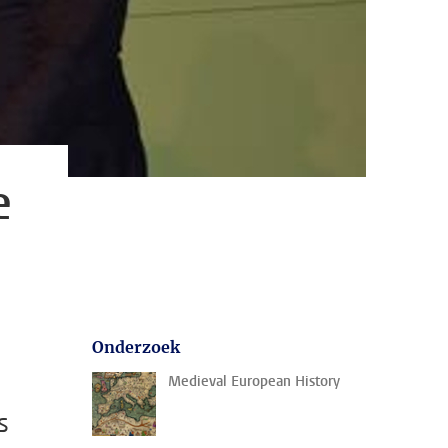
e
Onderzoek
Medieval European History
s