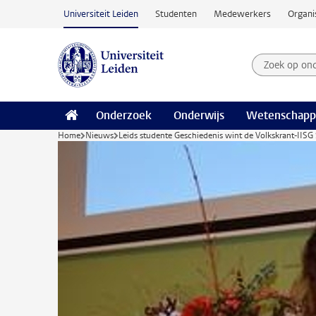
Ga naar hoofdinhoud
Universiteit Leiden
Studenten
Medewerkers
Organi
Zoek op on
Zoekterm
Onderzoek
Onderwijs
Wetenschapp
Home
Nieuws
Leids studente Geschiedenis wint de Volkskrant-IISG 