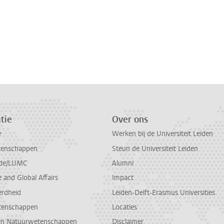
tie
Over ons
e
Werken bij de Universiteit Leiden
tenschappen
Steun de Universiteit Leiden
de/LUMC
Alumni
and Global Affairs
Impact
erdheid
Leiden-Delft-Erasmus Universities
tenschappen
Locaties
en Natuurwetenschappen
Disclaimer