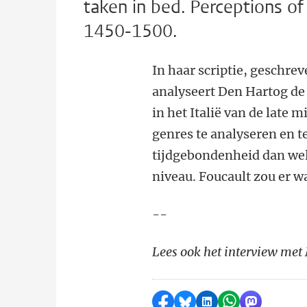
taken in bed. Perceptions of 
1450-1500.
In haar scriptie, geschr
analyseert Den Hartog de 
in het Italië van de late 
genres te analyseren en t
tijdgebondenheid dan wel 
niveau. Foucault zou er w
--
Lees ook het interview met
Delen op Facebook
Delen via Bluesky
Delen op LinkedI
Delen via Wh
Delen via