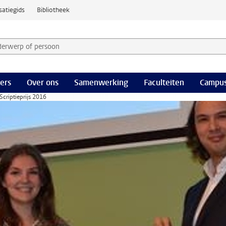
satiegids
Bibliotheek
derwerp of persoon en selecteer categorie
ers
Over ons
Samenwerking
Faculteiten
Campus
Scriptieprijs 2016