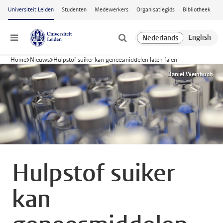
Ga naar hoofdinhoud
Universiteit Leiden
Studenten
Medewerkers
Organisatiegids
Bibliotheek
Menu
Home
Nieuws
Hulpstof suiker kan geneesmiddelen laten falen
Daniel Weinbuch
Hulpstof suiker
kan