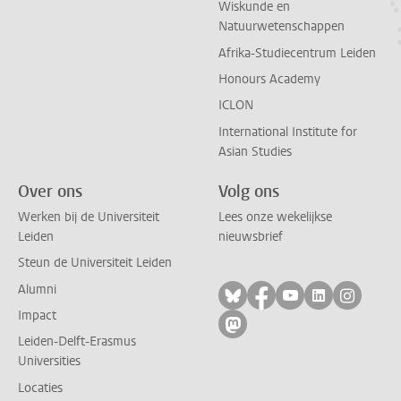
Wiskunde en
Natuurwetenschappen
Afrika-Studiecentrum Leiden
Honours Academy
ICLON
International Institute for
Asian Studies
Over ons
Volg ons
Werken bij de Universiteit
Lees onze wekelijkse
Leiden
nieuwsbrief
Steun de Universiteit Leiden
Alumni
Volg ons op bluesky
Volg ons op facebo
Volg ons op yo
Volg ons op
Volg on
Impact
Volg ons op mastodon
Leiden-Delft-Erasmus
Universities
Locaties