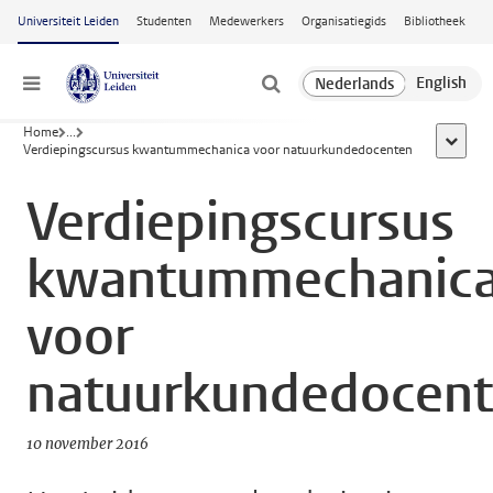
Ga naar hoofdinhoud
Universiteit Leiden
Studenten
Medewerkers
Organisatiegids
Bibliotheek
Menu
Home
...
toon all
Verdiepingscursus kwantummechanica voor natuurkundedocenten
Verdiepingscursus
kwantummechanic
voor
natuurkundedocen
10 november 2016