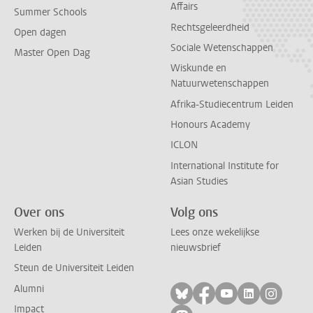
Affairs
Summer Schools
Rechtsgeleerdheid
Open dagen
Sociale Wetenschappen
Master Open Dag
Wiskunde en
Natuurwetenschappen
Afrika-Studiecentrum Leiden
Honours Academy
ICLON
International Institute for
Asian Studies
Over ons
Volg ons
Werken bij de Universiteit
Lees onze wekelijkse
Leiden
nieuwsbrief
Steun de Universiteit Leiden
Alumni
Volg ons op bluesky
Volg ons op facebo
Volg ons op yo
Volg ons op
Volg on
Impact