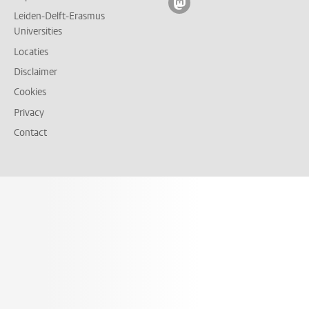
Volg ons op mastodon
Leiden-Delft-Erasmus
Universities
Locaties
Disclaimer
Cookies
Privacy
Contact