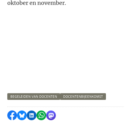
oktober en november.
BEGELEIDEN VAN DOCENTEN
DOCENTENBIJEENKOMST
Delen op Facebook
Delen via Bluesky
Delen op LinkedIn
Delen via WhatsApp
Delen via Mastodon