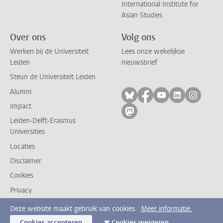
International Institute for
Asian Studies
Over ons
Volg ons
Werken bij de Universiteit
Lees onze wekelijkse
Leiden
nieuwsbrief
Steun de Universiteit Leiden
Alumni
Volg ons op bluesky
Volg ons op facebo
Volg ons op yo
Volg ons op
Volg on
Impact
Volg ons op mastodon
Leiden-Delft-Erasmus
Universities
Locaties
Disclaimer
Cookies
Privacy
Contact
Deze website maakt gebruik van cookies.
Meer informatie.
Cookies accepteren
Cookies weigeren