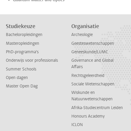
Studiekeuze
Organisatie
Bacheloropleidingen
Archeologie
Masteropleidingen
Geesteswetenschappen
PhD-programma's
Geneeskunde/LUMC
Onderwijs voor professionals
Governance and Global
Affairs
Summer Schools
Rechtsgeleerdheid
Open dagen
Sociale Wetenschappen
Master Open Dag
Wiskunde en
Natuurwetenschappen
Afrika-Studiecentrum Leiden
Honours Academy
ICLON