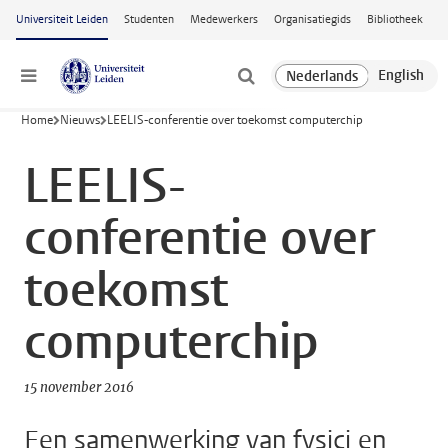
Ga naar hoofdinhoud
Universiteit Leiden
Studenten
Medewerkers
Organisatiegids
Bibliotheek
Menu
Home
Nieuws
LEELIS-conferentie over toekomst computerchip
LEELIS-
conferentie over
toekomst
computerchip
15 november 2016
Een samenwerking van fysici en