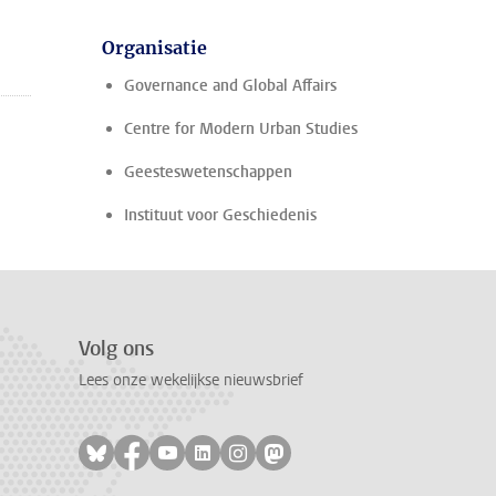
Organisatie
Governance and Global Affairs
Centre for Modern Urban Studies
Geesteswetenschappen
Instituut voor Geschiedenis
Volg ons
Lees onze wekelijkse nieuwsbrief
Volg ons op bluesky
Volg ons op facebook
Volg ons op youtube
Volg ons op linkedin
Volg ons op instagram
Volg ons op mastodon