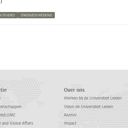
]
 STUDIES
STADSGESCHIEDENIS
n
atsApp
 Mastodon
tie
Over ons
e
Werken bij de Universiteit Leiden
tenschappen
Steun de Universiteit Leiden
de/LUMC
Alumni
and Global Affairs
Impact