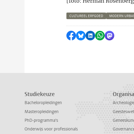
[foto: Herman Rosenberg
CULTUREEL ERFGOED
MODERN URBAN
Delen op Facebook
Delen via Bluesky
Delen op LinkedI
Delen via Wh
Delen via
Studiekeuze
Organisa
Bacheloropleidingen
Archeologi
Masteropleidingen
Geesteswe
PhD-programma's
Geneeskun
Onderwijs voor professionals
Governance 