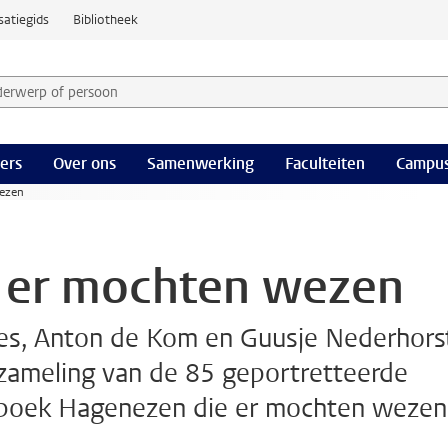
satiegids
Bibliotheek
derwerp of persoon en selecteer categorie
ers
Over ons
Samenwerking
Faculteiten
Campus
ezen
 er mochten wezen
res, Anton de Kom en Guusje Nederhors
zameling van de 85 geportretteerde
 boek Hagenezen die er mochten wezen