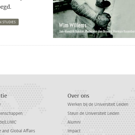
orgd.
 STUDIES
n
atsApp
 Mastodon
tie
Over ons
e
Werken bij de Universiteit Leiden
tenschappen
Steun de Universiteit Leiden
de/LUMC
Alumni
and Global Affairs
Impact