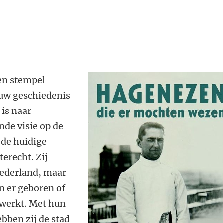
e
en stempel
euw geschiedenis
 is naar
nde visie op de
n de huidige
terecht. Zij
Nederland, maar
jn er geboren of
werkt. Met hun
ebben zij de stad