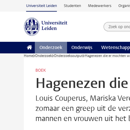
Ga naar hoofdinhoud
Universiteit Leiden
Studenten
Medewerkers
Organi
Zoek op on
Zoekterm
Onderzoek
Onderwijs
Wetenschapp
Home
Onderzoek
Onderzoeksoutput
Hagenezen die er mochten w
BOEK
Hagenezen die
Louis Couperus, Mariska Ve
zomaar een greep uit de ver
mannen en vrouwen uit het