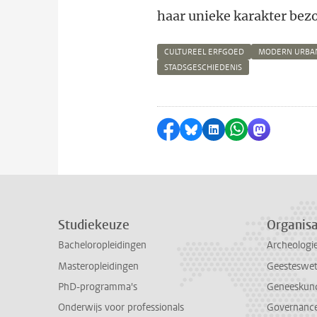
haar unieke karakter bez
CULTUREEL ERFGOED
MODERN URBAN
STADSGESCHIEDENIS
Delen op Facebook
Delen via Bluesky
Delen op LinkedI
Delen via Wh
Delen via
Studiekeuze
Organisa
Bacheloropleidingen
Archeologi
Masteropleidingen
Geesteswe
PhD-programma's
Geneeskun
Onderwijs voor professionals
Governance 