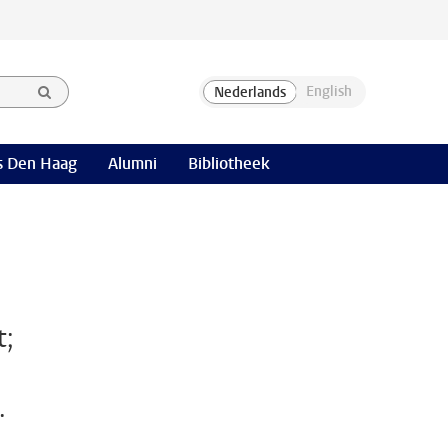
 Den Haag
Alumni
Bibliotheek
t;
.