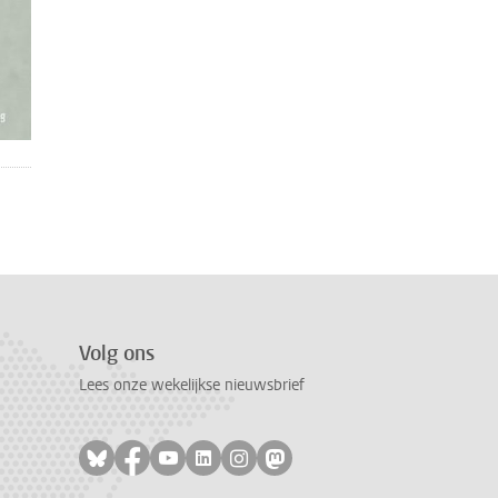
Volg ons
Lees onze wekelijkse nieuwsbrief
Volg ons op bluesky
Volg ons op facebook
Volg ons op youtube
Volg ons op linkedin
Volg ons op instagram
Volg ons op mastodon