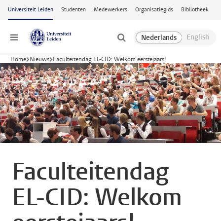
Ga naar hoofdinhoud
Universiteit Leiden
Studenten
Medewerkers
Organisatiegids
Bibliotheek
Menu
Home
Nieuws
Faculteitendag EL-CID: Welkom eerstejaars!
Faculteitendag
EL-CID: Welkom