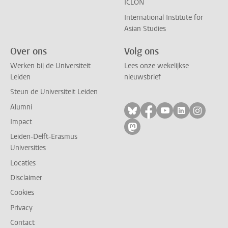
ICLON
International Institute for
Asian Studies
Over ons
Volg ons
Werken bij de Universiteit
Lees onze wekelijkse
Leiden
nieuwsbrief
Steun de Universiteit Leiden
Alumni
Volg ons op bluesky
Volg ons op facebo
Volg ons op yo
Volg ons op
Volg on
Impact
Volg ons op mastodon
Leiden-Delft-Erasmus
Universities
Locaties
Disclaimer
Cookies
Privacy
Contact