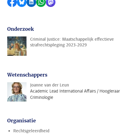
Delen op Facebook
Delen via Bluesky
Delen op LinkedIn
Delen via WhatsApp
Delen via Mastodon
Onderzoek
Criminal Justice: Maatschappelijk effectieve
strafrechtspleging 2023-2029
Wetenschappers
Joanne van der Leun
Academic Lead International Affairs / Hoogleraar
Criminologie
Organisatie
Rechtsgeleerdheid