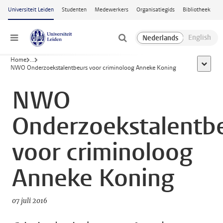
Ga naar hoofdinhoud
Universiteit Leiden
Studenten
Medewerkers
Organisatiegids
Bibliotheek
Menu
Home
...
toon all
NWO Onderzoekstalentbeurs voor criminoloog Anneke Koning
NWO
Onderzoekstalentb
voor criminoloog
Anneke Koning
07 juli 2016