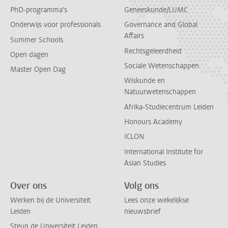
PhD-programma's
Geneeskunde/LUMC
Onderwijs voor professionals
Governance and Global
Affairs
Summer Schools
Rechtsgeleerdheid
Open dagen
Sociale Wetenschappen
Master Open Dag
Wiskunde en
Natuurwetenschappen
Afrika-Studiecentrum Leiden
Honours Academy
ICLON
International Institute for
Asian Studies
Over ons
Volg ons
Werken bij de Universiteit
Lees onze wekelijkse
Leiden
nieuwsbrief
Steun de Universiteit Leiden