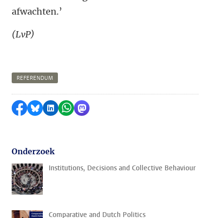
afwachten.’
(LvP)
REFERENDUM
Delen op Facebook
Delen via Bluesky
Delen op LinkedIn
Delen via WhatsApp
Delen via Mastodon
Onderzoek
Institutions, Decisions and Collective Behaviour
Comparative and Dutch Politics