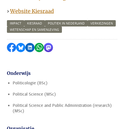
›
Website Kiesraad
IMPACT
KIESRAAD
POLITIEK IN NEDERLAND
VERKIEZINGEN
WETENSCHAP EN SAMENLEVING
Delen op Facebook
Delen via Bluesky
Delen op LinkedIn
Delen via WhatsApp
Delen via Mastodon
Onderwijs
Politicologie (BSc)
Political Science (MSc)
Political Science and Public Administration (research)
(MSc)
Organisatie