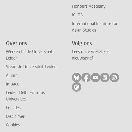
Honours Academy
ICLON
International Institute for
Asian Studies
Over ons
Volg ons
Werken bij de Universiteit
Lees onze wekelijkse
Leiden
nieuwsbrief
Steun de Universiteit Leiden
Alumni
Volg ons op bluesky
Volg ons op facebo
Volg ons op yo
Volg ons op
Volg on
Impact
Volg ons op mastodon
Leiden-Delft-Erasmus
Universities
Locaties
Disclaimer
Cookies